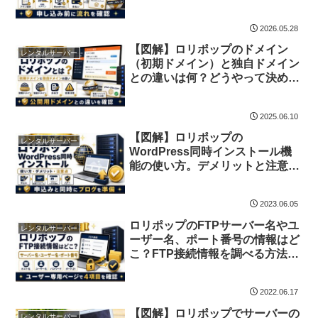
2026.05.28
【図解】ロリポップのドメイン
レンタルサーバー
（初期ドメイン）と独自ドメイン
との違いは何？どうやって決めた
らいい？
2025.06.10
【図解】ロリポップの
レンタルサーバー
WordPress同時インストール機
能の使い方。デメリットと注意点
も紹介
2023.06.05
ロリポップのFTPサーバー名やユ
レンタルサーバー
ーザー名、ポート番号の情報はど
こ？FTP接続情報を調べる方法ま
とめ
2022.06.17
【図解】ロリポップでサーバーの
レンタルサーバー