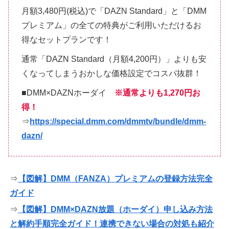
月額3,480円(税込)で「DAZN Standard」と「DMM
プレミアム」の全ての特典がご利用いただけるお
得なセットプランです！
通常「DAZN Standard（月額4,200円）」よりも安
くなってしまうおかしな価格設定でコスパ抜群！
■DMM×DAZNホーダイ
※通常よりも1,270円お
得！
⇒
https://special.dmm.com/dmmtv/bundle/dmm-
dazn/
⇒
【図解】DMM（FANZA）プレミアムの登録方法完全
ガイド
⇒
【図解】DMM×DAZN放題（ホーダイ）申し込み方法
と解約手順完全ガイド！連携できない場合の対処も紹介