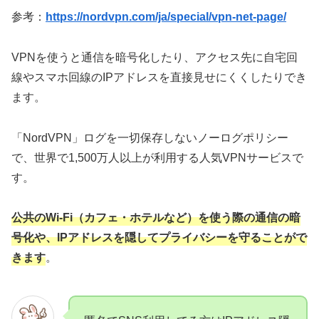
参考：
https://nordvpn.com/ja/special/vpn-net-page/
VPNを使うと通信を暗号化したり、アクセス先に自宅回
線やスマホ回線のIPアドレスを直接見せにくくしたりでき
ます。
「NordVPN」ログを一切保存しないノーログポリシー
で、世界で1,500万人以上が利用する人気VPNサービスで
す。
公共のWi-Fi（カフェ・ホテルなど）を使う際の通信の暗
号化や、IPアドレスを隠してプライバシーを守ることがで
きます
。