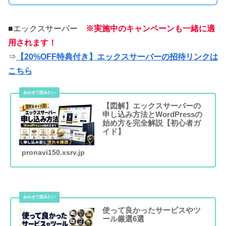
■エックスサーバー
※実施中のキャンペーンも一緒に適
用されます！
⇒
【20%OFF特典付き】エックスサーバーの招待リンクは
こちら
【図解】エックスサーバーの
申し込み方法とWordPressの
始め方を完全解説【初心者ガ
イド】
pronavi150.xsrv.jp
使って良かったサービスやツ
ール厳選6選