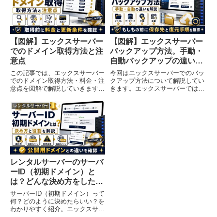
【図解】エックスサーバー
【図解】エックスサーバー
でのドメイン取得方法と注
バックアップ方法。手動・
意点
自動バックアップの違いも
紹介
この記事では、エックスサーバー
今回はエックスサーバーでのバッ
でのドメイン取得方法・料金・注
クアップ方法について解説してい
意点を図解で解説していきます。
きます。エックスサーバーでは自
「エックスサーバーでドメインを
動バックアップが標準装備されて
取得したい」「お得な料金でドメ
おり、過去14日分のデータが毎
レンタルサーバー
インを取得するには？」「ドメイ
日自動で保存されています。「デ
ン取得後の手順は？」という方は
ータを間違えて消してしまった」
ぜひ参考にしてください。エッ
という場合でも、過去14日間か...
ク...
レンタルサーバーのサーバ
ーID（初期ドメイン）と
は？どんな決め方をしたら
いい？
サーバーID（初期ドメイン）って
何？どのように決めたらいい？を
わかりやすく紹介。エックスサー
バー、ConoHa Wingなどどのレ